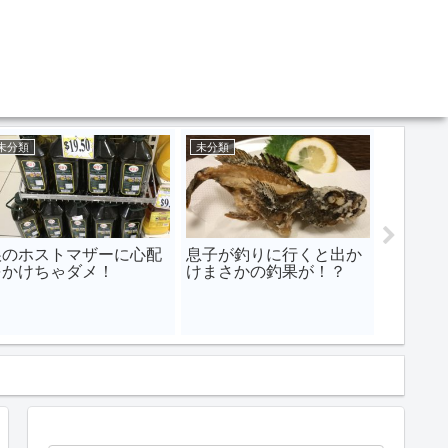
未分類
未分類
未分類
娘のホストマザーに心配
息子が釣りに行くと出か
【研ぎ
をかけちゃダメ！
けまさかの釣果が！？
ぎ器 シ
丁の切
ツグン
法