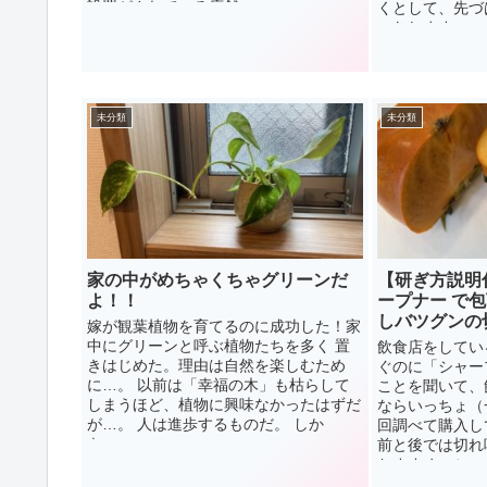
設置がされている店舗...
くとして、先づ
いたします。 ...
未分類
未分類
家の中がめちゃくちゃグリーンだ
【研ぎ方説明
よ！！
ープナー で
しバツグンの
嫁が観葉植物を育てるのに成功した！家
中にグリーンと呼ぶ植物たちを多く 置
飲食店をしてい
きはじめた。理由は自然を楽しむため
ぐのに「シャー
に…。 以前は「幸福の木」も枯らして
ことを聞いて、
しまうほど、植物に興味なかったはずだ
ならいっちょ（
が…。 人は進歩するものだ。 しか
回調べて購入し
も、...
前と後では切れ
おすすめのシャ
切れ味を検証し