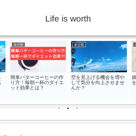
Life is worth
未分類
未分類
」
簡単バターコーヒーの作
空を見上げる機会を増や
高
り方！毎朝一杯のダイエ
して気分を向上させませ
ット効果とは？
んか？