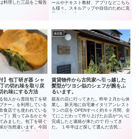
は料理した三品をご報告
ールやテキスト教材、アプリなどこちら
も様々。スキルアップや自信のために克
服しましょう。
未分類
付】包丁研ぎ器 シャ
賃貸物件から古民家へ引っ越した
包丁の切れ味を取り戻
髪型がツヨシ似のシェフが腕をふ
切れ味にする方法
るいます。
る知人から普段包丁を研
親友の店に行ってきた。昨年２月から休
プナー」を利用している
業し、新天地に自宅兼イタリアンレスト
飲食店でも使われている
ランの店を OPENすべく約６ヶ月間、全
一丁）買ってみるかと今
てにこだわって作り上げたお店がついに
てみました。包丁を研ぐ
完成したと連絡が来たので 行ってき
味が当然違います。今回
た。 １年半ほど探して選んだ古民...
ープナーを使用してその
てみました。