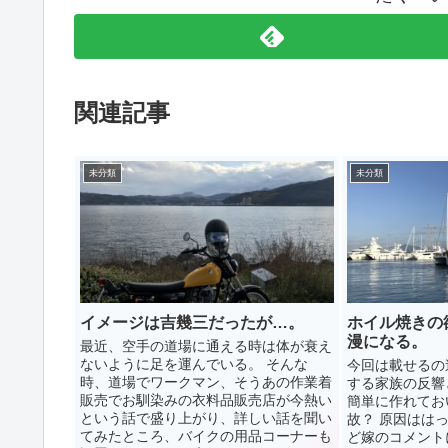
関連記事
未分類
未分類
イメージは吉幾三だったが…。
ホイル焼きの
漫になる。
最近、空手の道場に通える時は体が衰え
ないように足を運んでいる。 そんな
今回は載せるの
時、道場でワークマン、そうあの作業着
する家族の反響
販売でお馴染みの衣料品販売店が今熱い
簡単に作れてお
という話で盛り上がり、詳しい話を聞い
故？ 原因はは
てみたところ、バイクの用品コーナーも
ど嫁のコメント