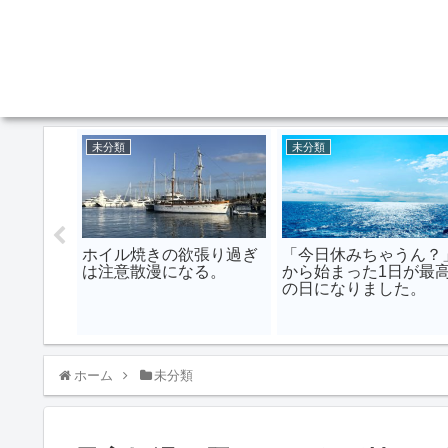
未分類
未分類
国際空港に
ホイル焼きの欲張り過ぎ
「今日休みちゃうん？
は注意散漫になる。
から始まった1日が最
の日になりました。
ホーム
未分類