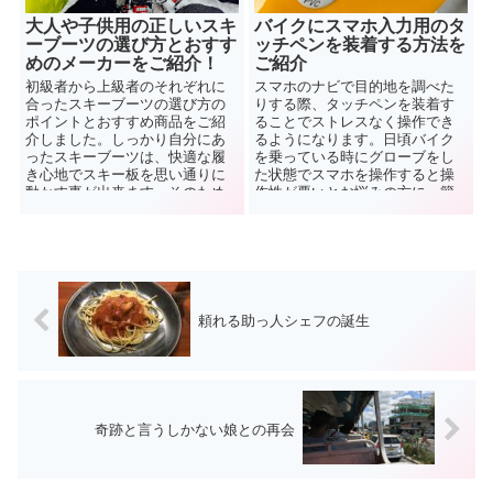
大人や子供用の正しいスキ
バイクにスマホ入力用のタ
ーブーツの選び方とおすす
ッチペンを装着する方法を
めのメーカーをご紹介！
ご紹介
初級者から上級者のそれぞれに
スマホのナビで目的地を調べた
合ったスキーブーツの選び方の
りする際、タッチペンを装着す
ポイントとおすすめ商品をご紹
ることでストレスなく操作でき
介しました。しっかり自分にあ
るようになります。日頃バイク
ったスキーブーツは、快適な履
を乗っている時にグローブをし
き心地でスキー板を思い通りに
た状態でスマホを操作すると操
動かす事が出来ます。そのため
作性が悪いとお悩みの方に、簡
にも自分にあったものを選ぶの
単に操作できるタッチペンの装
がとても大切です。
着方法をご紹介します。
頼れる助っ人シェフの誕生
奇跡と言うしかない娘との再会