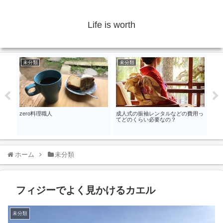
Life is worth
未分類
未分類
未
ゆげ
zero料理職人
成人式の振袖レンタルなどの費用っ
おま
てどのくらい必要なの？
ST
ホーム
未分類
フィジーでよく見かけるカエル
未分類