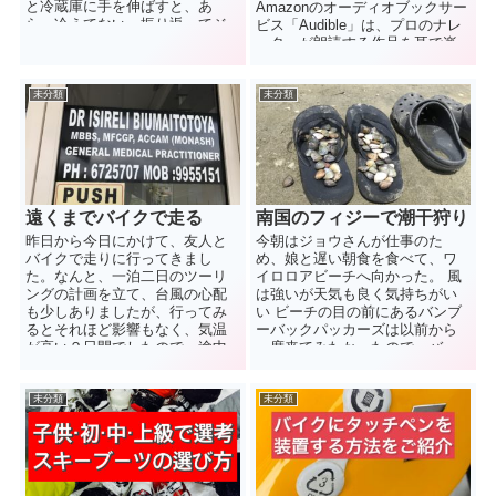
と冷蔵庫に手を伸ばすと、あ
Amazonのオーディオブックサー
ら、冷えてない…振り返ってジ
ビス「Audible」は、プロのナレ
ョウさんに聞くと… ...
ーターが朗読する作品を耳で楽
しむことで、読書体験をもっと
身近に、そして便利に変えてく
れます。
未分類
未分類
遠くまでバイクで走る
南国のフィジーで潮干狩り
昨日から今日にかけて、友人と
今朝はジョウさんが仕事のた
バイクで走りに行ってきまし
め、娘と遅い朝食を食べて、ワ
た。なんと、一泊二日のツーリ
イロロアビーチへ向かった。 風
ングの計画を立て、台風の心配
は強いが天気も良く気持ちがい
も少しありましたが、行ってみ
い ビーチの目の前にあるバンブ
るとそれほど影響もなく、気温
ーバックパッカーズは以前から
が高い２日間でしたので、途中
一度来てみたかったので、バー
降った小雨も気持ちのよいミス
ガーキングに行...
トシャワーのような...
未分類
未分類