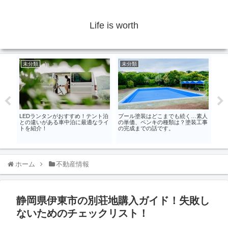
Life is worth
未分類
未分類
未
ット
LEDランタンがおすすめ！テント泊
プール塗装はどこまでも続く…素人
メー
との違いがある車中泊に最適なライ
の単価、ペンキの種類は？塗装工事
トを紹介！
の完成までの話です。
リア
がわ
ホーム
不動産情報
静岡県伊東市の別荘地購入ガイド！失敗し
ないためのチェックリスト！