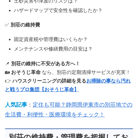
土砂災害や津波のリスクは？
ハザードマップで安全性を確認したか？
✅
別荘の維持費
固定資産税や管理費はいくらか？
メンテナンスや修繕費用の目安は？
📌
別荘の維持に不安がある方へ！
🏡
おそうじ革命
なら、別荘の定期清掃サービスが充実！
👉
ハウスクリーニングの詳細を見る
お掃除の事なら汚れ
と戦うプロ集団【おそうじ革命】
人気記事
：
定住も可能？静岡県伊東市の別荘地での
生活費・利便性・医療環境をチェック！
別荘の維持費・管理費を把握してお