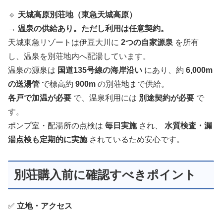
🔹
天城高原別荘地（東急天城高原）
→
温泉の供給あり。ただし利用は任意契約。
天城東急リゾートは伊豆大川に
2つの自家源泉
を所有
し、温泉を別荘地内へ配湯しています。
温泉の源泉は
国道135号線の海岸沿い
にあり、約
6,000m
の送湯管
で標高約
900m
の別荘地まで供給。
各戸で加温が必要
で、温泉利用には
別途契約が必要
で
す。
ポンプ室・配湯所の点検は
毎日実施
され、
水質検査・漏
湯点検も定期的に実施
されているため安心です。
別荘購入前に確認すべきポイント
✅
立地・アクセス