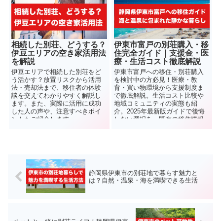
相続した別荘、どうする？
伊東市富戸の別荘購入・移
伊豆エリアの空き家活用法
住完全ガイド｜支援金・医
を解説
療・生活コスト徹底解説
伊豆エリアで相続した別荘をど
伊東市富戸への移住・別荘購入
う活かす？放置リスクから活用
を検討中の方必見！医療・教
法・売却法まで、移住者の体験
育・買い物環境から支援制度ま
談を交えてわかりやすく解説し
で徹底解説。生活コスト比較や
ます。また、実際に活用に成功
地域コミュニティの実態も紹
した人の声や、注意すべきポイ
介。2025年最新版ガイドで後悔
ントもご紹介します。
しない選択を。既存の移住情報
とは異なる切り口で、実際の住
民の行動パターンや施設の使わ
れ方に注目し、富戸の「日常」
を詳しく解説します。
静岡県伊東市の別荘地で暮らす魅力と
は？自然・温泉・海を満喫できる生活