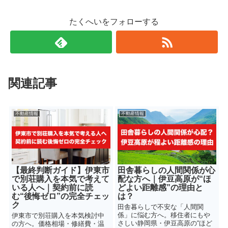
たくへいをフォローする
関連記事
不動産情報
不動産情報
【最終判断ガイド】伊東市
田舎暮らしの人間関係が心
で別荘購入を本気で考えて
配な方へ｜伊豆高原が“ほ
いる人へ｜契約前に読
どよい距離感”の理由と
む“後悔ゼロ”の完全チェッ
は？
ク
田舎暮らしで不安な「人間関
係」に悩む方へ。移住者にもや
伊東市で別荘購入を本気検討中
さしい静岡県・伊豆高原の“ほど
の方へ。価格相場・修繕費・温