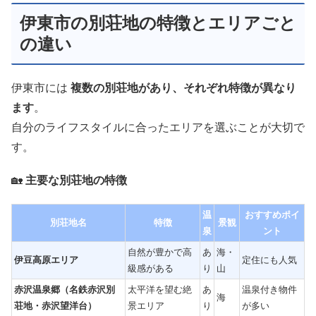
伊東市の別荘地の特徴とエリアごと
の違い
伊東市には
複数の別荘地があり、それぞれ特徴が異なり
ます
。
自分のライフスタイルに合ったエリアを選ぶことが大切で
す。
🏡
主要な別荘地の特徴
温
おすすめポイ
別荘地名
特徴
景観
泉
ント
自然が豊かで高
あ
海・
伊豆高原エリア
定住にも人気
級感がある
り
山
赤沢温泉郷（名鉄赤沢別
太平洋を望む絶
あ
温泉付き物件
海
荘地・赤沢望洋台）
景エリア
り
が多い