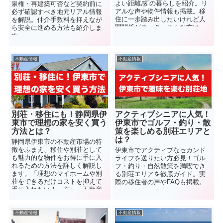
よい距離感”の暮らしを紹介。リ
泉権・再建築可否など契約前に
アルな声や物件情報も掲載。移
必ず確認すべき地元リアル情報
住に一歩踏み出したいけれど人
を解説。仲介手数料を抑えなが
間関係がネック…そんな方は、
ら安全に進める方法も紹介しま
ぜひ一度伊豆高原という選択肢
す。
を考えてみてはいかがでしょう
か？
不動産情報
不動産情報
別荘・移住にも！静岡県伊
アクティブシニアに人気！
東市で理想の家を安く買う
伊東市でゴルフ・釣り・散
方法とは？
策を楽しめる別荘エリアと
は？
静岡県伊東市の不動産市場の特
徴をふまえ、移住や別荘として
伊東市でアクティブなセカンド
も魅力的な物件をお得に手に入
ライフを送りたい方必見！ゴル
れるための方法を詳しく解説し
フ・釣り・自然散策を満喫でき
ます。「理想のマイホームや別
る別荘エリアを徹底ガイド。実
荘をできるだけコストを抑えて
際の移住者の声やFAQも掲載。
手に入れたい！」方へ。不動産
購入は大きな決断ですが、知識
を持って動けば相場より安く購
入することが可能です。
不動産情報
不動産情報