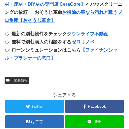
材・床材・DIY材の専門店 CeraCore】
✔
ハウスクリーニ
ングの依頼 → おそうじ革命
お掃除の事なら汚れと戦うプ
ロ集団【おそうじ革命】
👉
最新の別荘物件をチェック
タウンライフ不動産
👉
無料で別荘購入の相談をする
ゼロリノベ
👉
ローンシミュレーションはこちら
【ファイナンシャ
ル・プランナーの窓口】
不動産情報
シェアする
Twitter
Facebook
はてブ
LINE