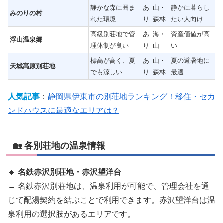
静かな森に囲ま
あ
山・
静かに暮らし
みのりの村
れた環境
り
森林
たい人向け
高級別荘地で管
あ
海・
資産価値が高
浮山温泉郷
理体制が良い
り
山
い
標高が高く、夏
あ
山・
夏の避暑地に
天城高原別荘地
でも涼しい
り
森林
最適
人気記事
：
静岡県伊東市の別荘地ランキング！移住・セカ
ンドハウスに最適なエリアは？
🏡 各別荘地の温泉情報
🔹
名鉄赤沢別荘地・赤沢望洋台
→ 名鉄赤沢別荘地は、温泉利用が可能で、管理会社を通
じて配湯契約を結ぶことで利用できます。赤沢望洋台は温
泉利用の選択肢があるエリアです。