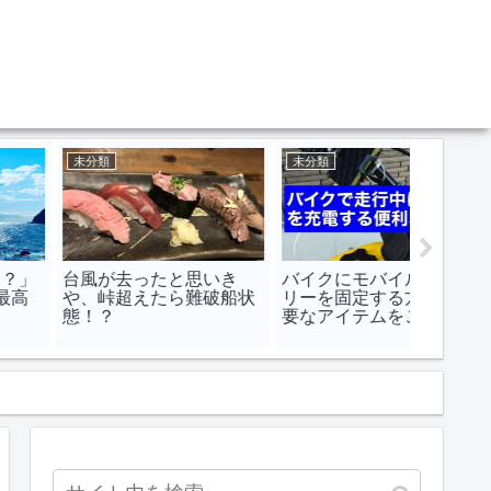
未分類
未分類
未分類
台風が去ったと思いき
バイクにモバイルバッテ
Fiji
や、峠超えたら難破船状
リーを固定する方法と必
のレス
態！？
要なアイテムをご紹介！