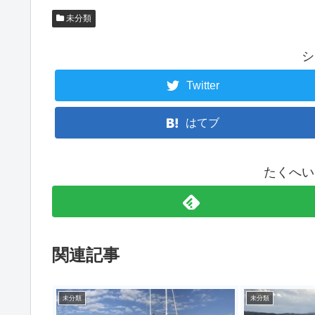
未分類
シ
Twitter
はてブ
たくへい
関連記事
未分類
未分類