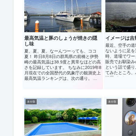
最高気温と豚のしょうが焼きの隠
イメージは吉
し味
最近、空手の道
ないように足を
夏、夏、夏、なーんつーっても、ココ
時、道場でワー
夏！ 昨日8月8日の群馬県の前橋と伊勢
販売でお馴染み
崎の最高気温は38.9度と異常なほどの高
という話で盛り
さを記録しています。 ちなみに2019年8
てみたところ、
月現在での全国歴代の気象庁の観測史上
設置がされている
最高気温ランキングは、次の通り。 ...
未分類
未分類