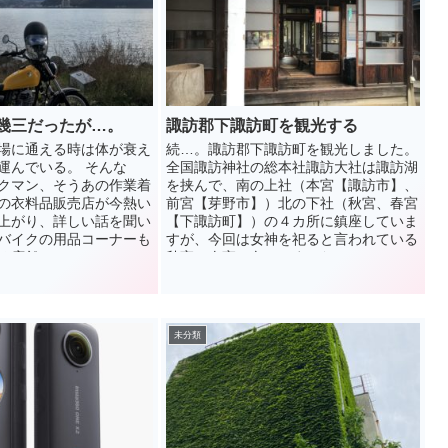
幾三だったが…。
諏訪郡下諏訪町を観光する
場に通える時は体が衰え
続…。諏訪郡下諏訪町を観光しました。
運んでいる。 そんな
全国諏訪神社の総本社諏訪大社は諏訪湖
クマン、そうあの作業着
を挟んで、南の上社（本宮【諏訪市】、
の衣料品販売店が今熱い
前宮【芽野市】）北の下社（秋宮、春宮
上がり、詳しい話を聞い
【下諏訪町】）の４カ所に鎮座していま
バイクの用品コーナーも
すが、今回は女神を祀ると言われている
店舗...
秋宮と春宮に向かいました...
未分類