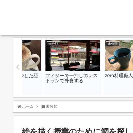
未分類
未分類
ジした証
フィジーで一押しのレス
zero料理職人
トランで外食する
ホーム
未分類
絵を描く授業のために鯛を探し