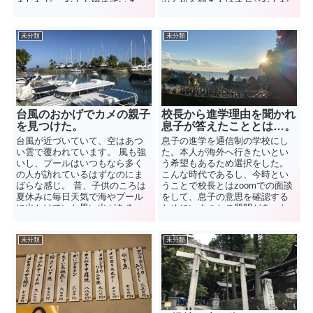
ましたが、 なんか眺めている
ツ石松を知る人はオヤジなんだ
と…。左手に ...
ろうな…。 昔、...
未分類
未分類
台風のおかげでカメの親子
校長から進学理由を聞かれ
を見つけた。
息子が答えたこととは…。
台風が近づいていて、空はあつ
息子の進学を通信制の学校にし
い雲で覆われています。 風も強
た。本人が海外へ行きたいとい
いし、プールはいつもなら多く
う希望もあるため選択をした。
の人が訪れているはずなのにま
こんな時代であるし、今時とい
ばらな感じ。 昔、子供のころは
うことで校長とはzoomでの面談
夏休みに毎日天気で海やプール
をして、息子の意思を確認する
に出かけていた思い出がある
ためにいくつかの質問があった
が、きっと楽しかった記憶だけ
が、その質問の内容で私自...
が...
未分類
未分類