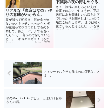
下諏訪の夜の街をめぐる。
さて、旅行の楽しみといえば、
リアルな「東京ばな奈」作
食事ではないでしょうか。下諏
りの意味がわからん。
訪町にある美味しいお店をお宿
でしっかりお聞きしましたので
腹が減って朝起き、何か食べ物
順にご紹介します。 まづは軽く
ないかとキッチンへ向かうと 俺
腹ごしらえと冷えたビールを飲
が腹減ってウロウロしてるのを
める店といえば…、そうお寿司
察して、嫁が、バナナでも食べ
屋さんでしょう！１件目は、栄
たら〜 と、言うので探している
寿司さん...
と…。 ギョギョギョ！（さか
なクン） こ、こ、これは、真夏
の暑さで、バナナもこ...
フィジーでお弁当を作るのに必要なこと
は…。
私のMacBook Airデビューとまゆげお姉
さんの話。