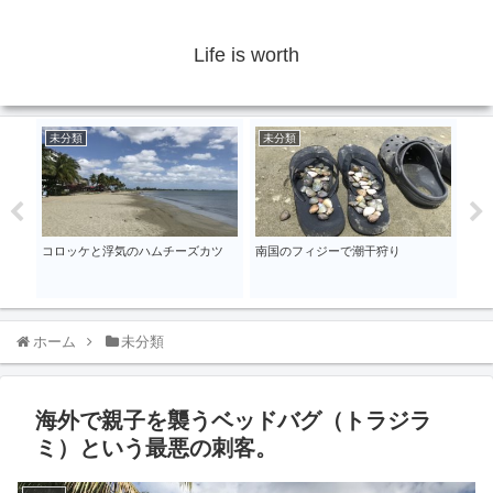
Life is worth
未分類
未分類
未
、宅
コロッケと浮気のハムチーズカツ
南国のフィジーで潮干狩り
台風
ら難
ホーム
未分類
海外で親子を襲うベッドバグ（トラジラ
ミ）という最悪の刺客。