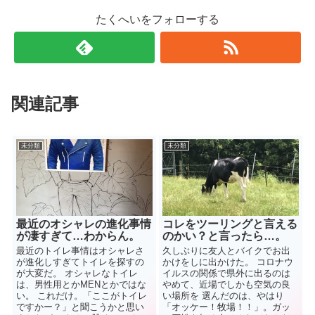
たくへいをフォローする
関連記事
未分類
未分類
最近のオシャレの進化事情
コレをツーリングと言える
が凄すぎて…わからん。
のかい？と言ったら…。
最近のトイレ事情はオシャレさ
久しぶりに友人とバイクでお出
が進化しすぎてトイレを探すの
かけをしに出かけた。 コロナウ
が大変だ。 オシャレなトイレ
イルスの関係で県外に出るのは
は、男性用とかMENとかではな
やめて、近場でしかも空気の良
い。 これだけ。「ここがトイレ
い場所を 選んだのは、やはり
ですかー？」と聞こうかと思い
「オッケー！牧場！！」。ガッ