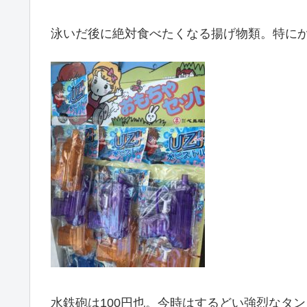
泳いだ後に絶対食べたくなる揚げ物類。特に
水鉄砲は100円也。今時はするどい強烈なタ