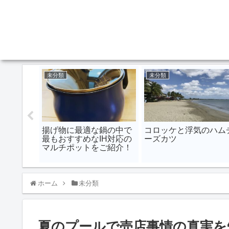
未分類
未分類
ible)が
揚げ物に最適な鍋の中で
コロッケと浮気のハム
サービス
最もおすすめなIH対応の
ーズカツ
便利に！
マルチポットをご紹介！
ホーム
未分類
夏のプールで売店事情の真実を