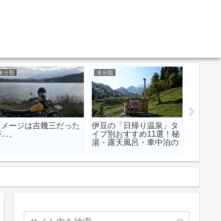
未分類
未分類
未分類
イメージは吉幾三だった
伊豆の「日帰り温泉」タ
台風が
が…。
イプ別おすすめ11選！秘
や、峠
湯・露天風呂・車中泊の
態！？
癒しのひととき