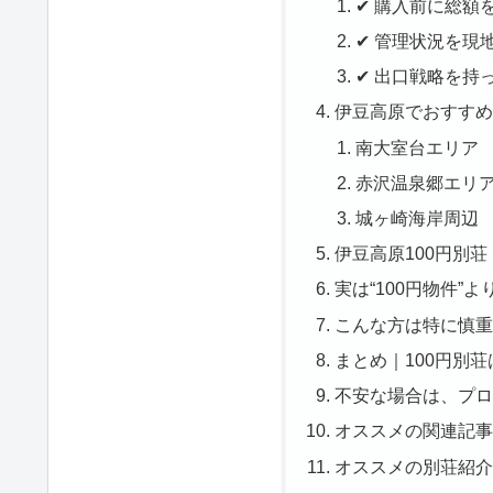
✔ 購入前に総額
✔ 管理状況を現
✔ 出口戦略を持
伊豆高原でおすすめ
南大室台エリア
赤沢温泉郷エリ
城ヶ崎海岸周辺
伊豆高原100円別
実は“100円物件”
こんな方は特に慎重
まとめ｜100円別
不安な場合は、プロ
オススメの関連記事
オススメの別荘紹介