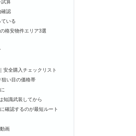
を試算
地確認
っている
の格安物件エリア3選
ア
荘｜安全購入チェックリスト
より狙い目の価格帯
に
荘は知識武装してから
に確認するのが最短ルート
動画