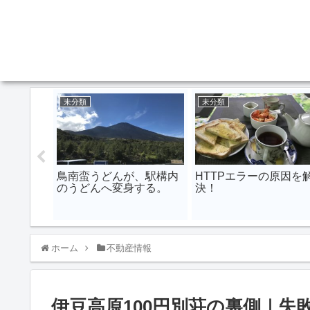
未分類
未分類
スヤゲス
鳥南蛮うどんが、駅構内
HTTPエラーの原因を
のうどんへ変身する。
決！
ホーム
不動産情報
伊豆高原100円別荘の裏側｜