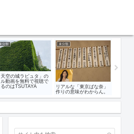
未分類
未分類
未分類
「天空の城ラピュタ」の
子供が
フル動画を無料で視聴で
い！？
るのはTSUTAYA
にする
リアルな「東京ばな奈」
ISCAS/TV
ち、風
作りの意味がわからん。