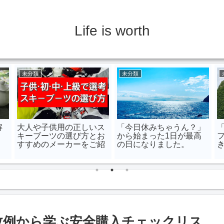
Life is worth
未分類
未分類
解
大人や子供用の正しいス
「今日休みちゃうん？」
キーブーツの選び方とお
から始まった1日が最高
すすめのメーカーをご紹
の日になりました。
き
介！
D
失敗例から学ぶ安全購入チェックリス