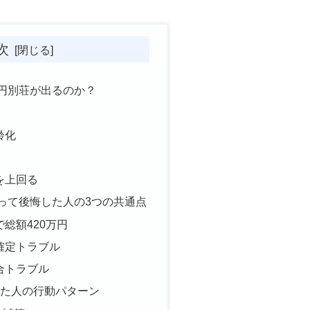
次
0円別荘が出るのか？
齢化
を上回る
買って後悔した人の3つの共通点
で総額420万円
確定トラブル
合トラブル
た人の行動パターン