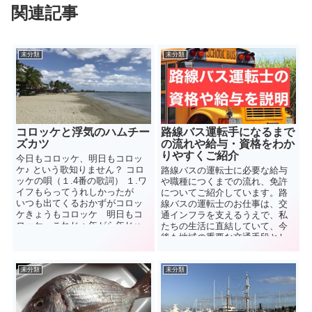
関連記事
未分類
未分類
コロッケと浮気のハムチー
路線バス運転手になるまで
ズカツ
の流れや給与・資格をわか
りやすくご紹介
今日もコロッケ、明日もコロッ
ケ♪ という歌知りません？ コロ
路線バスの運転士に必要な給与
ッケの唄（１.4番の歌詞） １.ワ
や職種につくまでの流れ、免許
イフもらってうれしかったが
についてご紹介しています。路
いつも出てくるおかずがコロッ
線バスの運転士のお仕事は、交
ケきょうもコロッケ 明日もコ
通インフラを支えるうえで、私
ロッケ これじゃ年がら年じゅ
たちの生活に直結していて、今
うコロッケ ４....
後も地域の重要な交通手段とし
てその役割を果たすと考えられ
るでしょう。
未分類
未分類