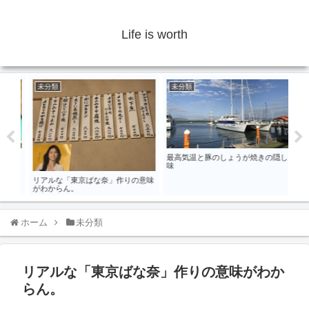
Life is worth
未分類
未分類
未
ゼン
最高気温と豚のしょうが焼きの隠し
稲荷
ス」
味
購入
リアルな「東京ばな奈」作りの意味
がわからん。
ホーム
未分類
リアルな「東京ばな奈」作りの意味がわか
らん。