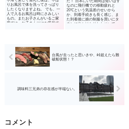
た！ 日本にいた期間は短いはず
りお風呂で体を洗ってさっぱり
なのに飛行機での移動疲れと
したくなりますよね。 でも、一
20℃という気温差のせいから
人で入るお風呂は時にさみしい
か、到着手続きも長く感じ、ま
もの。またお子さんがいるご家
た到着後に娘の制服を買いにタ
庭では、お子さんにはお風呂で
ウンに出かけたりしたせいで、
ゆっくり温まってほしい
ジョウさんの家に着いた時には
し…。...
かなり疲労困...
台風が去ったと思いきや、峠超えたら難
破船状態！？
調味料三兄弟の存在感が半端ない。
コメント