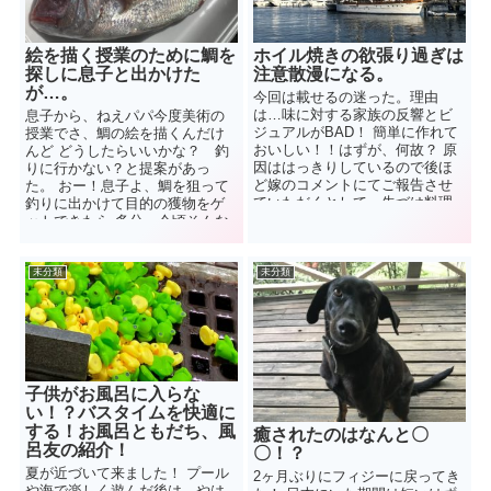
絵を描く授業のために鯛を
ホイル焼きの欲張り過ぎは
探しに息子と出かけた
注意散漫になる。
が…。
今回は載せるの迷った。理由
は…味に対する家族の反響とビ
息子から、ねえパパ今度美術の
ジュアルがBAD！ 簡単に作れて
授業でさ、鯛の絵を描くんだけ
おいしい！！はずが、何故？ 原
んど どうしたらいいかな？ 釣
因ははっきりしているので後ほ
りに行かない？と提案があっ
ど嫁のコメントにてご報告させ
た。 おー！息子よ、鯛を狙って
ていただくとして、先づは料理
釣りに出かけて目的の獲物をゲ
した三品をご報告いたします。
ットできたら 多分、今頃そんな
...
仕事をしているだろう、...
未分類
未分類
子供がお風呂に入らな
い！？バスタイムを快適に
する！お風呂ともだち、風
癒されたのはなんと〇
呂友の紹介！
〇！？
夏が近づいて来ました！ プール
2ヶ月ぶりにフィジーに戻ってき
や海で楽しく遊んだ後は、やは