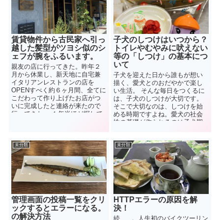
賃貸物件から古民家へ引っ
子犬のしつけはいつから？
越した髪型がツヨシ似のシ
トイレやむやみに吠えない
ェフが腕をふるいます。
等の「しつけ」の基本につ
いて
親友の店に行ってきた。昨年２
月から休業し、新天地に自宅兼
子犬を迎えた日から誰もが想い
イタリアンレストランの店を
描く、愛犬とのおだやかで楽し
OPENすべく約６ヶ月間、全てに
い生活。 そんな毎日をつくるに
こだわって作り上げたお店がつ
は、子犬のしつけが大切です。
いに完成したと連絡が来たので
そこで大切なのは、しつけを始
行ってきた。 １年半ほど探して
める時期ですよね。愛犬の社会
選んだ古民...
性の基礎が作られるのは子犬期
の1歳までというのはご存知です
か？1歳の子犬は人間の17歳とも
いわれていて、子犬にとって、1
未分類
未分類
歳までの1年間は、身体的にも精
神的にも急激に成長する時期な
んです。
管理画面の投稿一覧をクリ
HTTPエラーの原因を解
ックするとエラーになる。
決！
の解決方法
続......。人生初のバイクツーリン