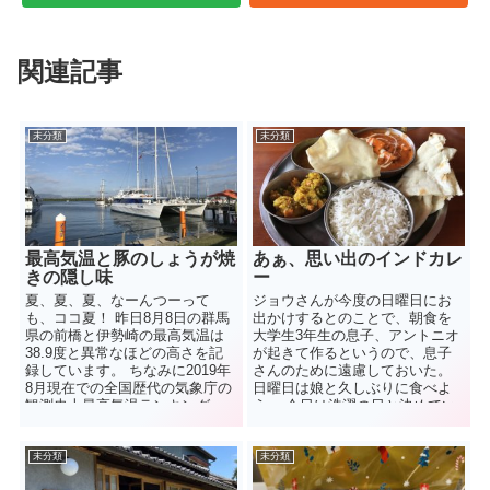
関連記事
未分類
未分類
最高気温と豚のしょうが焼
あぁ、思い出のインドカレ
きの隠し味
ー
夏、夏、夏、なーんつーって
ジョウさんが今度の日曜日にお
も、ココ夏！ 昨日8月8日の群馬
出かけするとのことで、朝食を
県の前橋と伊勢崎の最高気温は
大学生3年生の息子、アントニオ
38.9度と異常なほどの高さを記
が起きて作るというので、息子
録しています。 ちなみに2019年
さんのために遠慮しておいた。
8月現在での全国歴代の気象庁の
日曜日は娘と久しぶりに食べよ
観測史上最高気温ランキング
う。 今日は洗濯の日と決めてい
は、次の通り。 ...
たので、朝から洗濯機を回し...
未分類
未分類