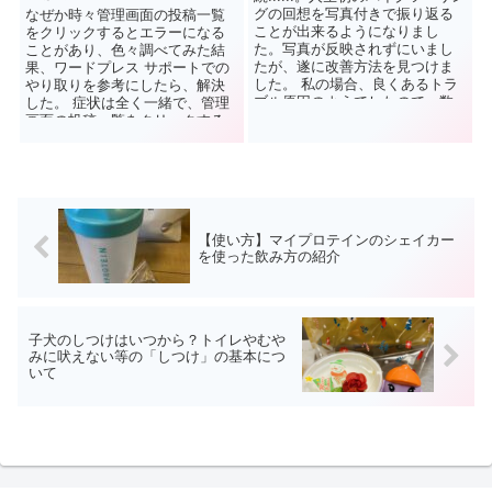
グの回想を写真付きで振り返る
なぜか時々管理画面の投稿一覧
ことが出来るようになりまし
をクリックするとエラーになる
た。写真が反映されずにいまし
ことがあり、色々調べてみた結
たが、遂に改善方法を見つけま
果、ワードプレス サポートでの
した。 私の場合、良くあるトラ
やり取りを参考にしたら、解決
ブル原因のようでしたので、数
した。 症状は全く一緒で、管理
人の方が報告をネットでされ
画面の投稿一覧をクリックする
て...
と404errorになり、これまで...
【使い方】マイプロテインのシェイカー
を使った飲み方の紹介
子犬のしつけはいつから？トイレやむや
みに吠えない等の「しつけ」の基本につ
いて