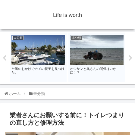
Life is worth
未分類
未分類
未
台風のおかげでカメの親子を見つけ
オジサンと奥さんの関係はいか
美し
た。
に！？
ホーム
未分類
業者さんにお願いする前に！トイレつまり
の直し方と修理方法