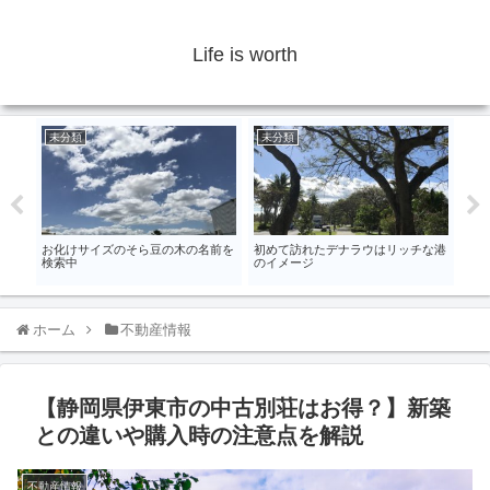
Life is worth
未分類
未分類
未
ペン
お化けサイズのそら豆の木の名前を
初めて訪れたデナラウはリッチな港
下諏
検索中
のイメージ
ホーム
不動産情報
【静岡県伊東市の中古別荘はお得？】新築
との違いや購入時の注意点を解説
不動産情報