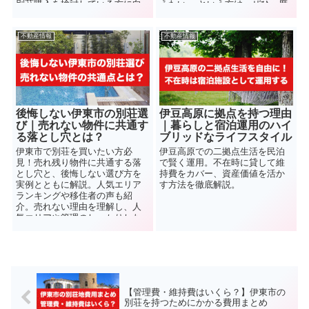
別荘購入を検討している方に向
えたい」 という方は、ぜひ一度
けて、どちらのエリアがよりお
伊東市で別荘を探してみてはい
すすめかを解説します。
かがでしょうか？
不動産情報
不動産情報
後悔しない伊東市の別荘選
伊豆高原に拠点を持つ理由
び｜売れない物件に共通す
｜暮らしと宿泊運用のハイ
る落とし穴とは？
ブリッドなライフスタイル
伊東市で別荘を買いたい方必
伊豆高原での二拠点生活を民泊
見！売れ残り物件に共通する落
で賢く運用。不在時に貸して維
とし穴と、後悔しない選び方を
持費をカバー、資産価値を活か
実例とともに解説。人気エリア
す方法を徹底解説。
ランキングや移住者の声も紹
介。売れない理由を理解し、人
気エリアや管理のしっかりした
物件を選べば、後悔のない別荘
ライフが手に入ります。
【管理費・維持費はいくら？】伊東市の
別荘を持つためにかかる費用まとめ