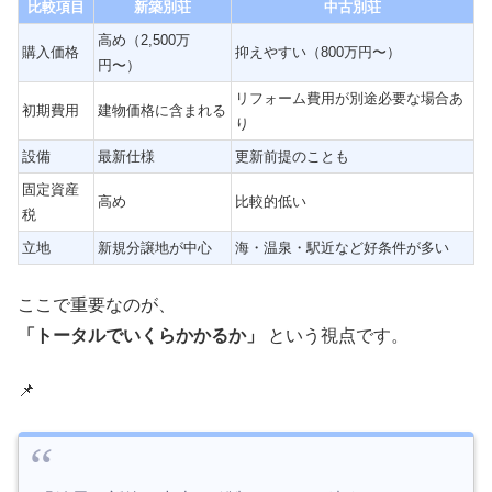
比較項目
新築別荘
中古別荘
高め（2,500万
購入価格
抑えやすい（800万円〜）
円〜）
リフォーム費用が別途必要な場合あ
初期費用
建物価格に含まれる
り
設備
最新仕様
更新前提のことも
固定資産
高め
比較的低い
税
立地
新規分譲地が中心
海・温泉・駅近など好条件が多い
ここで重要なのが、
「トータルでいくらかかるか」
という視点です。
📌