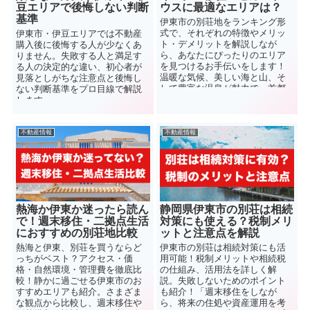
豆エリアで後悔しない判断
ウスに最適なエリアは？
基準
伊東市の別荘地をランキング形
式で、それぞれの特徴やメリッ
伊東市・伊豆エリアでは不動産
ト・デメリットを解説しなが
購入後に後悔する人が少なくあ
ら、あなたにぴったりのエリア
りません。失敗する人と満足す
を見つけるお手伝いをします！
る人の決定的な違い、初心者が
温暖な気候、美しい海と山、そ
見落としがちな注意点と後悔し
して豊富な温泉が魅力で、首都
ない判断基準をプロ目線で解説
圏からもアクセスが良い伊東市
します。
への移住やセカンドハウス検討
にご参考下さい。
不動産情報
不動産情報
熱海か伊東か迷ったら読ん
静岡県伊東市の別荘は相続
で！週末移住・二拠点生活
対策にも使える？税制メリ
におすすめの別荘地比較
ットと注意点を解説
熱海と伊東、別荘を買うならど
伊東市の別荘は相続対策にも活
っちがベスト？アクセス・価
用可能！税制メリットや相続税
格・自然環境・管理費を徹底比
の仕組み、活用法を詳しく解
較！静かに過ごせる伊東市のお
説。失敗しないためのポイント
すすめエリアも紹介。さまざま
も紹介！「週末移住をしなが
な観点から比較し、週末移住や
ら、将来の住処や資産運用を考