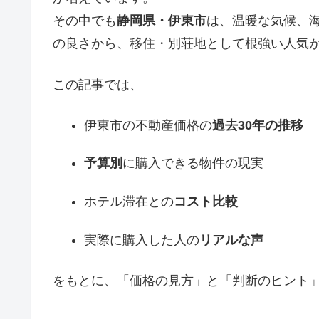
その中でも
静岡県・伊東市
は、温暖な気候、
の良さから、移住・別荘地として根強い人気
この記事では、
伊東市の不動産価格の
過去30年の推移
予算別
に購入できる物件の現実
ホテル滞在との
コスト比較
実際に購入した人の
リアルな声
をもとに、「価格の見方」と「判断のヒント