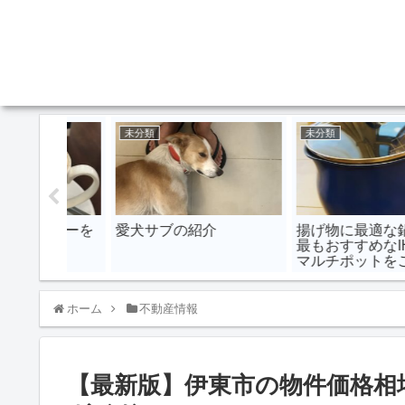
未分類
未分類
くちゃグ
伊豆の「日帰り温泉」タ
ビザの申請途中のまま
イプ別おすすめ11選！秘
国の準備を進める…
湯・露天風呂・車中泊の
癒しのひととき
ホーム
不動産情報
【最新版】伊東市の物件価格相