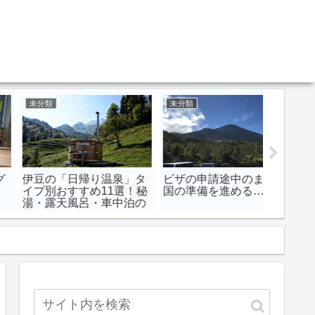
未分類
未分類
未分類
ero料理職人
50代だからこそ筋トレを
校長か
自宅ではじめるメリット
れ息子
とおすすめメニュー
は…。