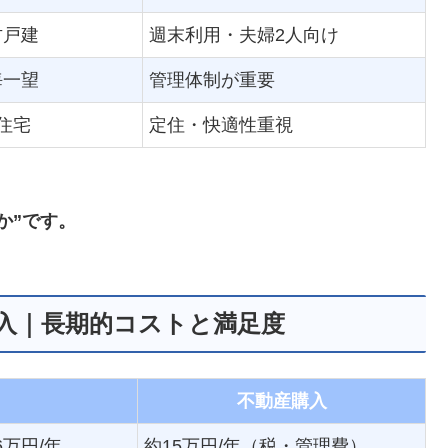
古戸建
週末利用・夫婦2人向け
海一望
管理体制が重要
住宅
定住・快適性重視
。
か”です。
購入｜長期的コストと満足度
不動産購入
36万円/年
約15万円/年（税・管理費）