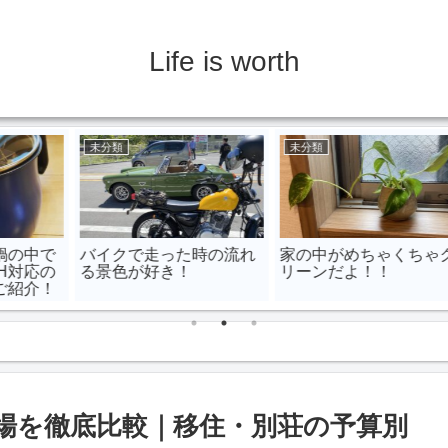
Life is worth
未分類
未分類
出
息子が釣りに行くと出か
大人や子供用の正しいス
z
けまさかの釣果が！？
キーブーツの選び方とお
すすめのメーカーをご紹
介！
場を徹底比較｜移住・別荘の予算別